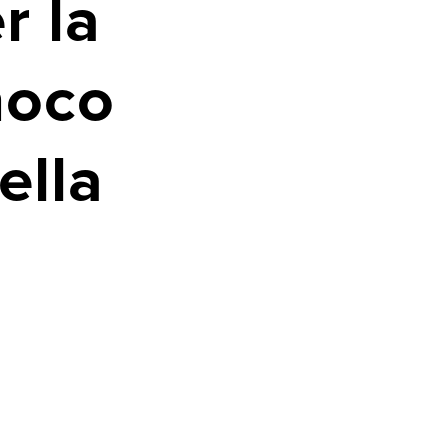
r la
noco
ella