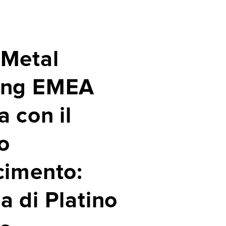
Metal
ing EMEA
 con il
o
cimento:
a di Platino