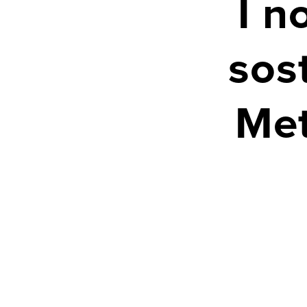
I n
sos
Met