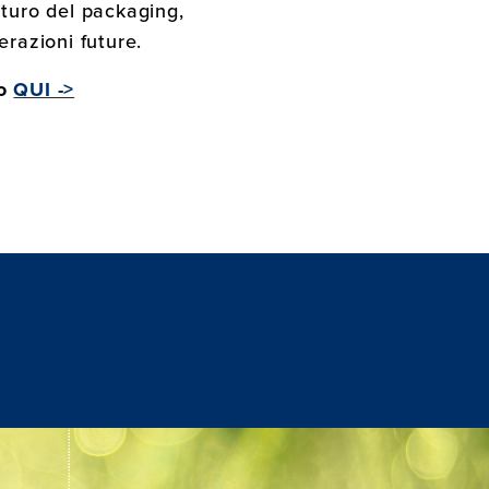
uturo del packaging,
erazioni future.
co
QUI ->