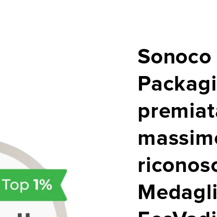
Sonoco 
Packag
premiata
massim
riconos
Medagli