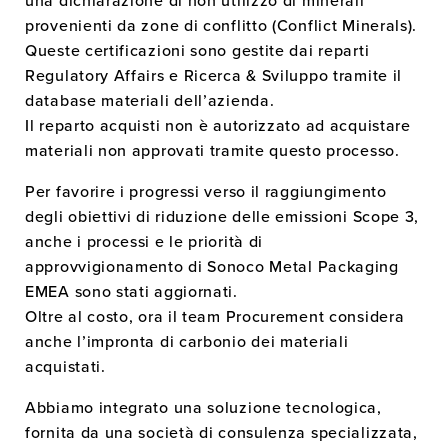
una dichiarazione di non utilizzo di minerali
provenienti da zone di conflitto (Conflict Minerals).
NOTIZIE
Queste certificazioni sono gestite dai reparti
CARRIERA
Regulatory Affairs e Ricerca & Sviluppo tramite il
database materiali dell’azienda.
IMBALLAGGI DI CARTA
Il reparto acquisti non è autorizzato ad acquistare
materiali non approvati tramite questo processo.
CONTATTA
Per favorire i progressi verso il raggiungimento
degli obiettivi di riduzione delle emissioni Scope 3,
anche i processi e le priorità di
approvvigionamento di Sonoco Metal Packaging
EMEA sono stati aggiornati.
Oltre al costo, ora il team Procurement considera
anche l’impronta di carbonio dei materiali
acquistati.
Abbiamo integrato una soluzione tecnologica,
fornita da una società di consulenza specializzata,