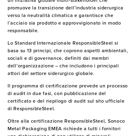
un’iniziativa globale multi-stakeholder che
promuove la transizione dell’industria siderurgica
verso la neutralità climatica e garantisce che
l’acciaio sia prodotto e approvvigionato in modo
responsabile.
Lo Standard Internazionale ResponsibleSteel si
basa su 13 principi, che coprono aspetti ambientali,
sociali e di governance, definiti dai membri
dell’organizzazione – che includono i principali
attori del settore siderurgico globale.
Il programma di certificazione prevede un processo
di audit in due fasi, con pubblicazione del
certificato e del riepilogo di audit sul sito ufficiale
INFORMAZIONI
di ResponsibleSteel.
PRODOTTI
Oltre alla certificazione ResponsibleSteel, Sonoco
Metal Packaging EMEA richiede a tutti i fornitori
SOSTENIBILITÀ