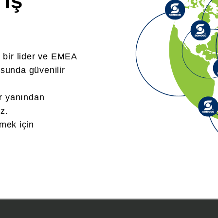
 iş
 bir lider ve EMEA
sunda güvenilir
ir yanından
z.
mek için