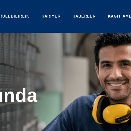
RÜLEBİLİRLİK
KARİYER
HABERLER
KÂĞIT AM
ında