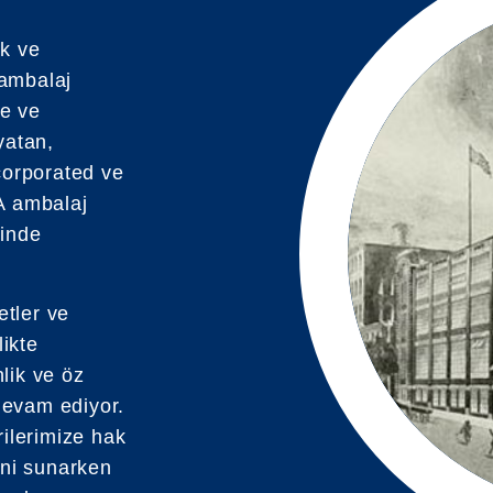
ik ve
 ambalaj
te ve
yatan,
corporated ve
A ambalaj
sinde
etler ve
likte
lik ve öz
devam ediyor.
rilerimize hak
ini sunarken