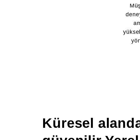
Müş
deney
am
yüksel
yön
Küresel alanda