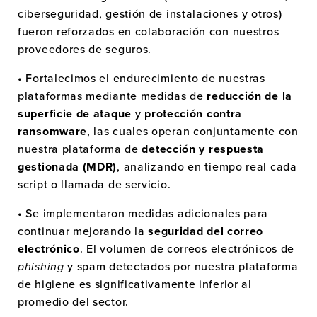
ciberseguridad, gestión de instalaciones y otros)
PRODUCTOS
fueron reforzados en colaboración con nuestros
proveedores de seguros.
NOSOTROS
• Fortalecimos el endurecimiento de nuestras
SOSTENIBILIDAD
plataformas mediante medidas de
reducción de la
NOTICIAS
superficie de ataque
y
protección contra
ransomware
, las cuales operan conjuntamente con
EMPLEO
nuestra plataforma de
detección y respuesta
gestionada (MDR)
, analizando en tiempo real cada
EMBALAJES DE PAPEL
script o llamada de servicio.
CONTACTO
• Se implementaron medidas adicionales para
continuar mejorando la
seguridad del correo
electrónico
. El volumen de correos electrónicos de
phishing
y spam detectados por nuestra plataforma
de higiene es significativamente inferior al
promedio del sector.