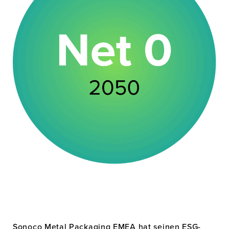
Sonoco Metal Packaging EMEA hat seinen ESG-