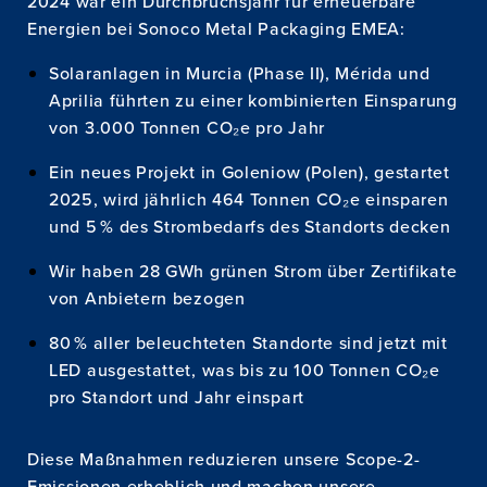
2024 war ein Durchbruchsjahr für erneuerbare
Energien bei Sonoco Metal Packaging EMEA:
Solaranlagen in Murcia (Phase II), Mérida und
Aprilia führten zu einer kombinierten Einsparung
von 3.000 Tonnen CO₂e pro Jahr
Ein neues Projekt in Goleniow (Polen), gestartet
2025, wird jährlich 464 Tonnen CO₂e einsparen
und 5 % des Strombedarfs des Standorts decken
Wir haben 28 GWh grünen Strom über Zertifikate
von Anbietern bezogen
PRODUKTE
80 % aller beleuchteten Standorte sind jetzt mit
LED ausgestattet, was bis zu 100 Tonnen CO₂e
ABOUT
pro Standort und Jahr einspart
NACHHALTIGKEIT
Diese Maßnahmen reduzieren unsere Scope-2-
NEUIGKEITEN
Emissionen erheblich und machen unsere